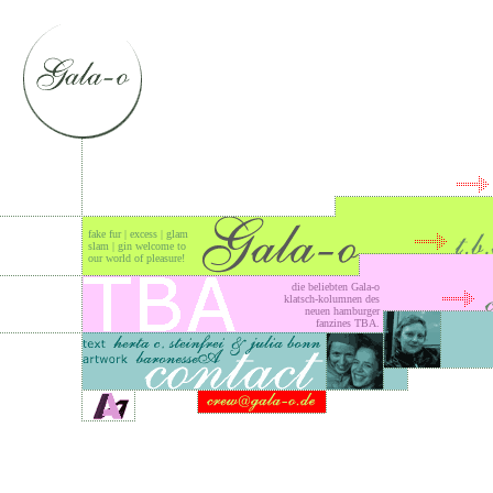
fake fur | excess | glam
slam | gin welcome to
our world of pleasure!
die beliebten Gala-o
klatsch-kolumnen des
neuen hamburger
fanzines TBA.